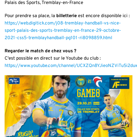
Palais des Sports, Tremblay-en-France
Pour prendre sa place, la
billetterie
est encore disponible ici :
https://web.digitick.com/j08-tremblay-handball-vs-nice-
sport-palais-des-sports-tremblay-en-france-29-octobre-
2021-css5-tremblayhandball-pg101-ri8098859.html
Regarder le match de chez vous ?
C'est possible en direct sur le Youtube du club :
https://www.youtube.com/channel/UCXZQn8YJieoNZViTu5i2du