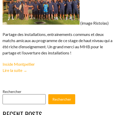
(image Ristolas)
Partage des installations, entrainements communs et deux
matchs amicaux au programme de ce stage de haut niveau qui a
été riche d’enseignement. Un grand merci au MHB pour le
partage et l’ouverture des installations !
Inside Montpellier
« Une
Lire la suite
→
pré-
saison,
haute
Rechercher
en
Rechercher
intensité
! »
RECENT POSTS