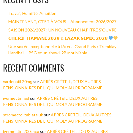
Travail, Humilité, Ambition
MAINTENANT, C’EST À VOUS – Abonnement 2026/2027
SAISON 2026/2027 : UN NOUVEAU CHAPITRE S’OUVRE
𝗖𝗛𝗘𝗥𝗜𝗙 𝗛𝗔𝗠𝗔𝗡𝗜 𝟮𝟬𝟮𝟵 & 𝗟𝗔𝗭𝗔𝗥 𝗦𝗜𝗠𝗜𝗖 𝟮𝟬𝟮𝟴
Une soirée exceptionnelle à l’Arena Grand Paris : Tremblay
Handball – PSG et un show L2B inoubliable
RECENT COMMENTS
vardenafil 20mg
sur
APRÈS CRÉTEIL, DEUX AUTRES
PENSIONNAIRES DE LIQUI MOLY AU PROGRAMME
ivermectin gel
sur
APRÈS CRÉTEIL, DEUX AUTRES
PENSIONNAIRES DE LIQUI MOLY AU PROGRAMME
stromectol tablets uk
sur
APRÈS CRÉTEIL, DEUX AUTRES
PENSIONNAIRES DE LIQUI MOLY AU PROGRAMME
ivermectin 200 mcg
sur
APRÈS CRÉTEIL, DEUX AUTRES