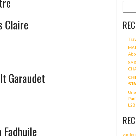
tre
s Claire
REC
Trav
MAI
Abo
SAI
CHA
lt Garaudet
𝗖𝗛
𝗦𝗜
Une 
Pari
L2B 
REC
 Fadhuile
varden