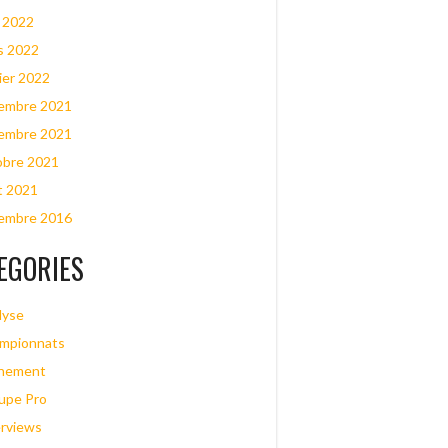
l 2022
s 2022
ier 2022
embre 2021
embre 2021
obre 2021
t 2021
embre 2016
EGORIES
lyse
mpionnats
nement
upe Pro
erviews