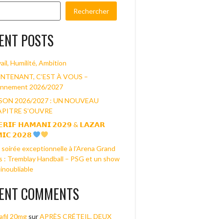
Rechercher
ENT POSTS
ail, Humilité, Ambition
NTENANT, C’EST À VOUS –
nnement 2026/2027
SON 2026/2027 : UN NOUVEAU
PITRE S’OUVRE
𝗥𝗜𝗙 𝗛𝗔𝗠𝗔𝗡𝗜 𝟮𝟬𝟮𝟵 & 𝗟𝗔𝗭𝗔𝗥
𝗜𝗖 𝟮𝟬𝟮𝟴
soirée exceptionnelle à l’Arena Grand
s : Tremblay Handball – PSG et un show
inoubliable
ENT COMMENTS
afil 20mg
sur
APRÈS CRÉTEIL, DEUX