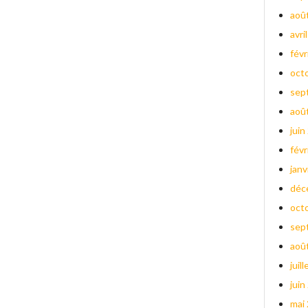
aoû
avri
févr
oct
sep
aoû
juin
févr
janv
déc
oct
sep
aoû
juil
juin
mai