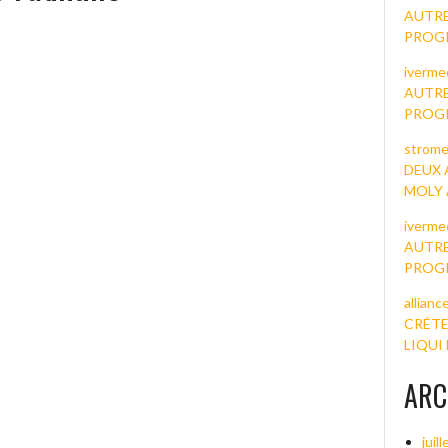
AUTRE
PROG
ivermec
AUTRE
PROG
strome
DEUX 
MOLY
iverme
AUTRE
PROG
allianc
CRÉTE
LIQUI
ARC
juil