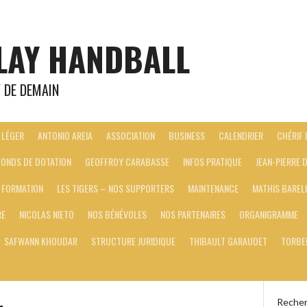
LAY HANDBALL
Y DE DEMAIN
 LÉGER
ANTONIO AREIA
ASSOCIATION
BUSINESS
CALENDRIER
CHÉRIF
FONDS DE DOTATION
GEOFFROY CARABASSE
INFOS PRATIQUE
JEAN-PIERRE
E FORMATION
LES TIGERS – NOS SUPPORTERS
MAINTENANCE
MATHIS BAREL
RE
NICOLAS NIETO
NOS BÉNÉVOLES
NOS PARTENAIRES
ORGANIGRAMME
SAFWANN KHOUDAR
STRUCTURE JURIDIQUE
THIBAULT GARAUDET
TORBE
Recher