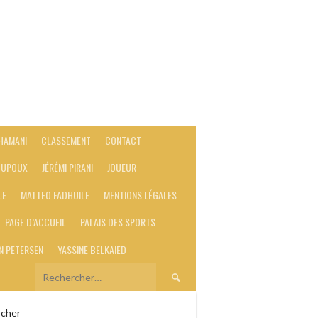
 HAMANI
CLASSEMENT
CONTACT
 DUPOUX
JÉRÉMI PIRANI
JOUEUR
LE
MATTEO FADHUILE
MENTIONS LÉGALES
PAGE D’ACCUEIL
PALAIS DES SPORTS
N PETERSEN
YASSINE BELKAIED
Rechercher :
cher