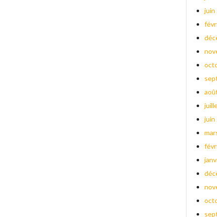
juin
févr
déc
nov
oct
sep
aoû
juil
juin
mar
févr
janv
déc
nov
oct
sep