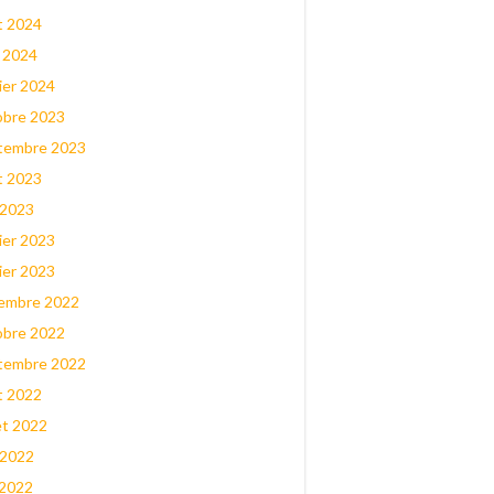
t 2024
l 2024
ier 2024
obre 2023
tembre 2023
t 2023
 2023
ier 2023
ier 2023
embre 2022
obre 2022
tembre 2022
t 2022
let 2022
 2022
 2022