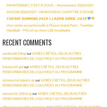
MAINTENANT, C’EST À VOUS – Abonnement 2026/2027
SAISON 2026/2027 : UN NOUVEAU CHAPITRE S’OUVRE
𝗖𝗛𝗘𝗥𝗜𝗙 𝗛𝗔𝗠𝗔𝗡𝗜 𝟮𝟬𝟮𝟵 & 𝗟𝗔𝗭𝗔𝗥 𝗦𝗜𝗠𝗜𝗖 𝟮𝟬𝟮𝟴
Une soirée exceptionnelle à l’Arena Grand Paris : Tremblay
Handball – PSG et un show L2B inoubliable
RECENT COMMENTS
vardenafil 20mg
sur
APRÈS CRÉTEIL, DEUX AUTRES
PENSIONNAIRES DE LIQUI MOLY AU PROGRAMME
ivermectin gel
sur
APRÈS CRÉTEIL, DEUX AUTRES
PENSIONNAIRES DE LIQUI MOLY AU PROGRAMME
stromectol tablets uk
sur
APRÈS CRÉTEIL, DEUX AUTRES
PENSIONNAIRES DE LIQUI MOLY AU PROGRAMME
ivermectin 200 mcg
sur
APRÈS CRÉTEIL, DEUX AUTRES
PENSIONNAIRES DE LIQUI MOLY AU PROGRAMME
alliance rx specialty pharmacy
sur
APRÈS CRÉTEIL, DEUX AUTRES