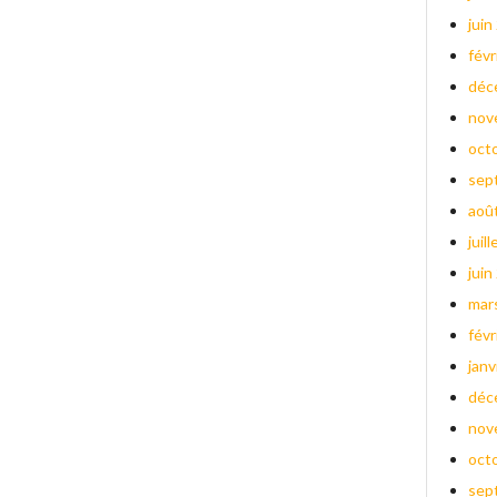
juin
févr
déc
nov
oct
sep
aoû
juil
juin
mar
févr
janv
déc
nov
oct
sep