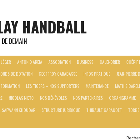
LAY HANDBALL
Y DE DEMAIN
 LÉGER
ANTONIO AREIA
ASSOCIATION
BUSINESS
CALENDRIER
CHÉRIF
FONDS DE DOTATION
GEOFFROY CARABASSE
INFOS PRATIQUE
JEAN-PIERRE
E FORMATION
LES TIGERS – NOS SUPPORTERS
MAINTENANCE
MATHIS BAREL
RE
NICOLAS NIETO
NOS BÉNÉVOLES
NOS PARTENAIRES
ORGANIGRAMME
SAFWANN KHOUDAR
STRUCTURE JURIDIQUE
THIBAULT GARAUDET
TORBE
Recher