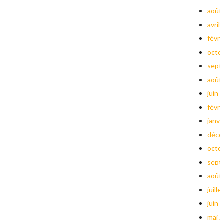
aoû
avri
févr
oct
sep
aoû
juin
févr
janv
déc
oct
sep
aoû
juil
juin
mai