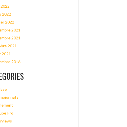
l 2022
s 2022
ier 2022
embre 2021
embre 2021
obre 2021
t 2021
embre 2016
EGORIES
lyse
mpionnats
nement
upe Pro
erviews