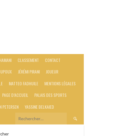
 HAMANI
CLASSEMENT
CONTACT
 DUPOUX
JÉRÉMI PIRANI
JOUEUR
LE
MATTEO FADHUILE
MENTIONS LÉGALES
PAGE D’ACCUEIL
PALAIS DES SPORTS
N PETERSEN
YASSINE BELKAIED
Rechercher :
cher