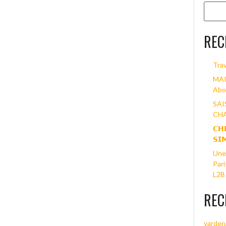
REC
Trav
MAI
Abo
SAI
CHA
𝗖𝗛
𝗦𝗜
Une 
Pari
L2B 
REC
varden