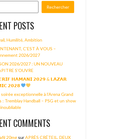
Rechercher
ENT POSTS
ail, Humilité, Ambition
NTENANT, C’EST À VOUS –
nnement 2026/2027
SON 2026/2027 : UN NOUVEAU
PITRE S’OUVRE
𝗥𝗜𝗙 𝗛𝗔𝗠𝗔𝗡𝗜 𝟮𝟬𝟮𝟵 & 𝗟𝗔𝗭𝗔𝗥
𝗜𝗖 𝟮𝟬𝟮𝟴
soirée exceptionnelle à l’Arena Grand
s : Tremblay Handball – PSG et un show
inoubliable
ENT COMMENTS
afil 20mg
sur
APRÈS CRÉTEIL, DEUX